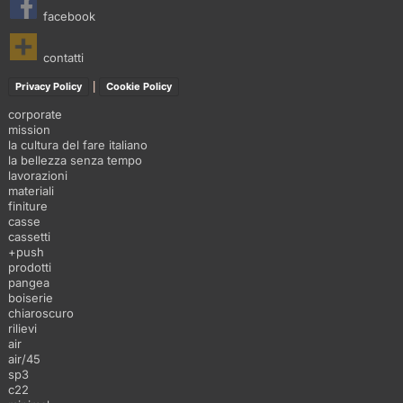
facebook
contatti
|
Privacy Policy
Cookie Policy
corporate
mission
la cultura del fare italiano
la bellezza senza tempo
lavorazioni
materiali
finiture
casse
cassetti
+push
prodotti
pangea
boiserie
chiaroscuro
rilievi
air
air/45
sp3
c22