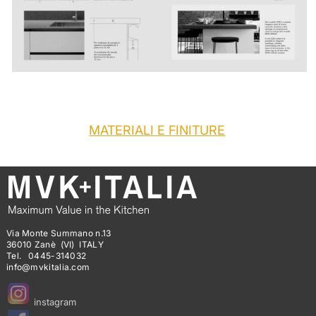
MATERIALI E FINITURE
Via Monte Summano n.13
36010 Zanè (VI) ITALY
Tel. 0445-314032
info@mvkitalia.com
instagram