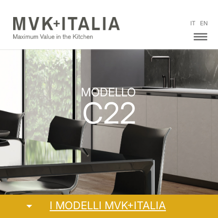
IT
EN
MODELLO
C22
I MODELLI MVK+ITALIA