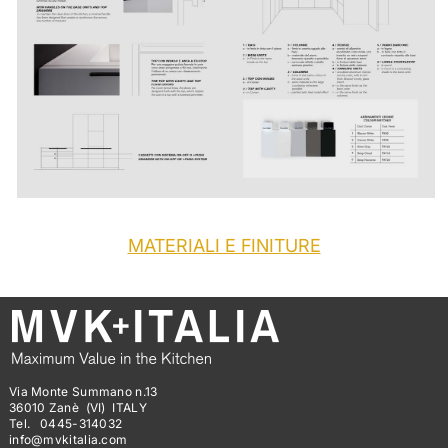
MATERIALI E FINITURE
Via Monte Summano n.13
36010 Zanè (VI) ITALY
Tel. 0445-314032
info@mvkitalia.com