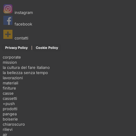
instagram
facebook
contatti
|
Privacy Policy
Cookie Policy
corporate
mission
la cultura del fare italiano
la bellezza senza tempo
lavorazioni
materiali
finiture
casse
cassetti
+push
prodotti
pangea
boiserie
chiaroscuro
rilievi
air