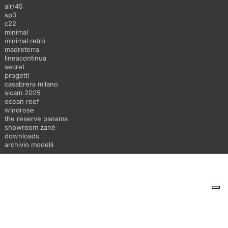
air/45
sp3
c22
minimal
minimal retró
madreterra
lineacontinua
secret
progetti
casabrera milano
sicam 2025
ocean reef
windrose
the reserve panama
showroom zanè
downloads
archivio modelli
Le tue preferenze relative alla privacy
Informativa sulla raccolta