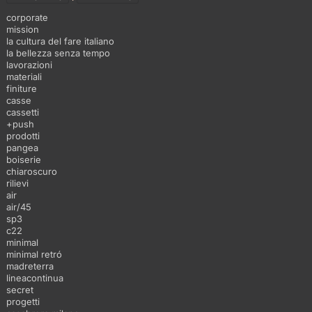
corporate
mission
la cultura del fare italiano
la bellezza senza tempo
lavorazioni
materiali
finiture
casse
cassetti
+push
prodotti
pangea
boiserie
chiaroscuro
rilievi
air
air/45
sp3
c22
minimal
minimal retró
madreterra
lineacontinua
secret
progetti